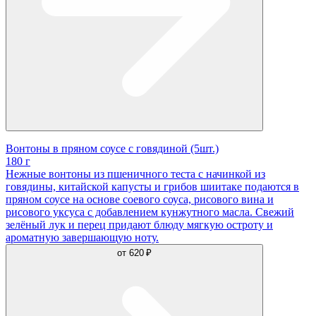
Вонтоны в пряном соусе с говядиной (5шт.)
180 г
Нежные вонтоны из пшеничного теста с начинкой из
говядины, китайской капусты и грибов шиитаке подаются в
пряном соусе на основе соевого соуса, рисового вина и
рисового уксуса с добавлением кунжутного масла. Свежий
зелёный лук и перец придают блюду мягкую остроту и
ароматную завершающую ноту.
от
620 ₽