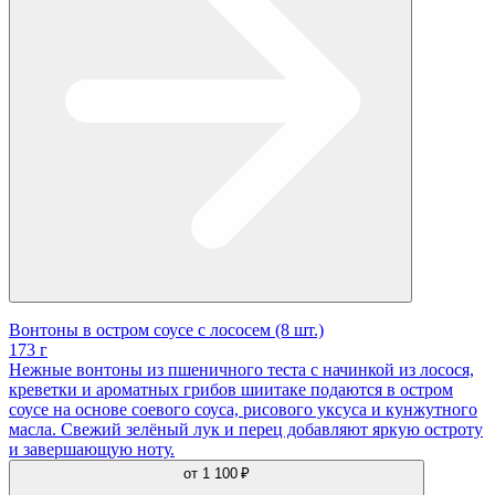
Вонтоны в остром соусе с лососем (8 шт.)
173 г
Нежные вонтоны из пшеничного теста с начинкой из лосося,
креветки и ароматных грибов шиитаке подаются в остром
соусе на основе соевого соуса, рисового уксуса и кунжутного
масла. Свежий зелёный лук и перец добавляют яркую остроту
и завершающую ноту.
от
1 100 ₽