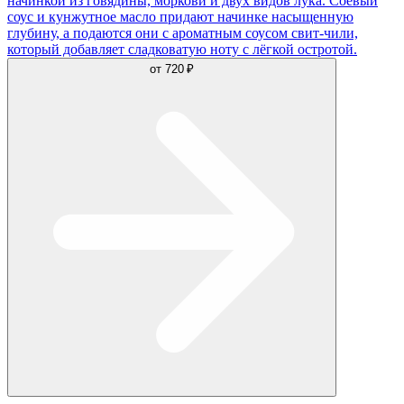
начинкой из говядины, моркови и двух видов лука. Соевый
соус и кунжутное масло придают начинке насыщенную
глубину, а подаются они с ароматным соусом свит-чили,
который добавляет сладковатую ноту с лёгкой остротой.
от
720 ₽