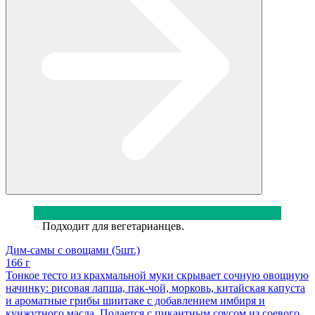
Подходит для вегетарианцев.
Дим-самы с овощами (5шт.)
166 г
Тонкое тесто из крахмальной муки скрывает сочную овощную
начинку: рисовая лапша, пак-чой, морковь, китайская капуста
и ароматные грибы шиитаке с добавлением имбиря и
кунжутного масла. Подается с пикантным соусом из соевого