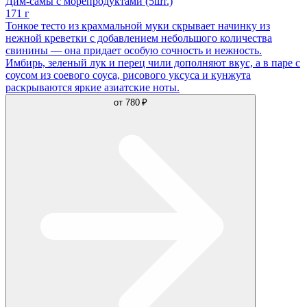
Дим-самы с морепродуктами (5шт.)
171 г
Тонкое тесто из крахмальной муки скрывает начинку из
нежной креветки с добавлением небольшого количества
свинины — она придает особую сочность и нежность.
Имбирь, зеленый лук и перец чили дополняют вкус, а в паре с
соусом из соевого соуса, рисового уксуса и кунжута
раскрываются яркие азиатские ноты.
от
780 ₽