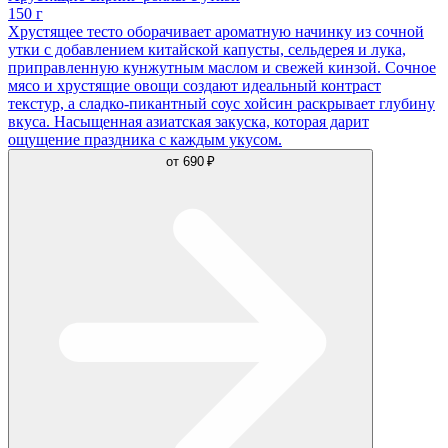
150 г
Хрустящее тесто оборачивает ароматную начинку из сочной
утки с добавлением китайской капусты, сельдерея и лука,
приправленную кунжутным маслом и свежей кинзой. Сочное
мясо и хрустящие овощи создают идеальный контраст
текстур, а сладко-пикантный соус хойсин раскрывает глубину
вкуса. Насыщенная азиатская закуска, которая дарит
ощущение праздника с каждым укусом.
от
690 ₽