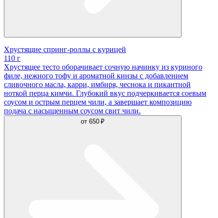
Хрустящие спринг-роллы с курицей
110 г
Хрустящее тесто оборачивает сочную начинку из куриного
филе, нежного тофу и ароматной кинзы с добавлением
сливочного масла, карри, имбиря, чеснока и пикантной
ноткой перца кимчи. Глубокий вкус подчеркивается соевым
соусом и острым перцем чили, а завершает композицию
подача с насыщенным соусом свит чили.
от
650 ₽