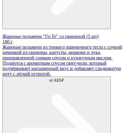
Жареные пельмени "Го-Те" со свининой (5 шт)
180 г
Жареные пельмени из тонкого пшеничного теста с сочной
начинкой из свинины, капусты, моркови и лука,
приправленной соевым соусом и кунжутным маслом.
Подаются с ароматным соусом свит-чили, который
подчёркивает насыщенный вкус и добавляет сладковатую
ноту с лёгкой остротой.
от
610 ₽