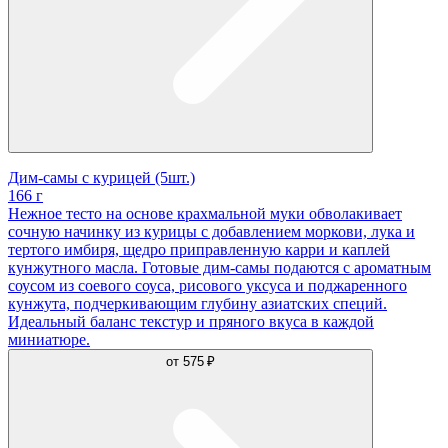
Дим-самы с курицей (5шт.)
166 г
Нежное тесто на основе крахмальной муки обволакивает
сочную начинку из курицы с добавлением моркови, лука и
тертого имбиря, щедро приправленную карри и каплей
кунжутного масла. Готовые дим-самы подаются с ароматным
соусом из соевого соуса, рисового уксуса и поджаренного
кунжута, подчеркивающим глубину азиатских специй.
Идеальный баланс текстур и пряного вкуса в каждой
миниатюре.
от
575 ₽