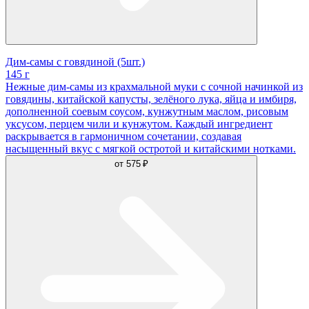
Дим-самы с говядиной (5шт.)
145 г
Нежные дим-самы из крахмальной муки с сочной начинкой из
говядины, китайской капусты, зелёного лука, яйца и имбиря,
дополненной соевым соусом, кунжутным маслом, рисовым
уксусом, перцем чили и кунжутом. Каждый ингредиент
раскрывается в гармоничном сочетании, создавая
насыщенный вкус с мягкой остротой и китайскими нотками.
от
575 ₽