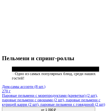
Пельмени и спринг-роллы
Одно из самых популярных блюд, среди наших
гостей!
Дим-самы ассорти (8 шт.)
270 г
Паровые пельмени с морепродуктами (креветки) (2 шт),
паровые пельмени с овощами (2 шт), паровые пельмени с
курицей карри (2 шт), паровые пельмени с говядиной (2 шт)
от
1 090 ₽