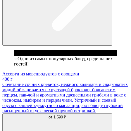
Одно из самых популярных блюд, среди наших
гостей!
Ассорти из морепродуктов с овощами
400 г
Сочетание сочных креветок, нежного кальмара и сладковатых
мидий обжаривается с хрустящей брокколи, болгарским
перцем, пак-чой и ароматными древесными грибами в воке с
чесноком, имбирем и перцем чили. Устричный и соевый
соусы с каплей кунжутного масла придают блюду глубокий
насыщенный вкус с легкой пряной остринкой.
от
1 590 ₽