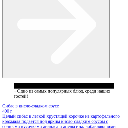
Одно из самых популярных блюд, среди наших
гостей!
Сибас в кисло-сладком соусе
400 г
Целый сибас в легкой хрустящей корочке из картофельного
крахмала подается под ярким кисло-сладким соусом с
сочными кусочками ананаса и апельсина, добавляющими