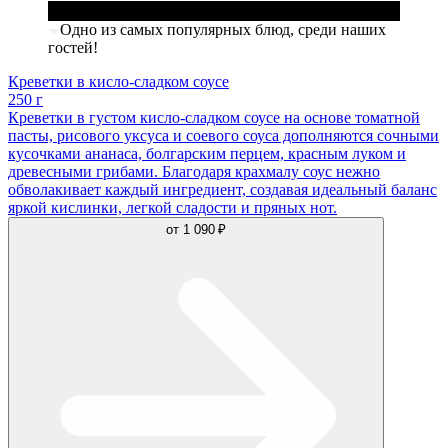
Одно из самых популярных блюд, среди наших
гостей!
Креветки в кисло-сладком соусе
250 г
Креветки в густом кисло-сладком соусе на основе томатной
пасты, рисового уксуса и соевого соуса дополняются сочными
кусочками ананаса, болгарским перцем, красным луком и
древесными грибами. Благодаря крахмалу соус нежно
обволакивает каждый ингредиент, создавая идеальный баланс
яркой кислинки, легкой сладости и пряных нот.
от
1 090 ₽