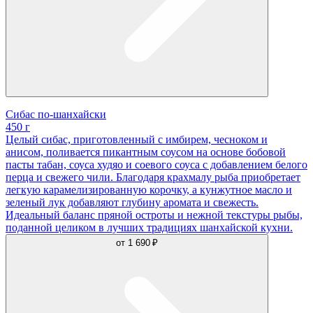
Сибас по-шанхайски
450 г
Целый сибас, приготовленный с имбирем, чесноком и
анисом, поливается пикантным соусом на основе бобовой
пасты табан, соуса худяо и соевого соуса с добавлением белого
перца и свежего чили. Благодаря крахмалу рыба приобретает
легкую карамелизированную корочку, а кунжутное масло и
зеленый лук добавляют глубину аромата и свежесть.
Идеальный баланс пряной остроты и нежной текстуры рыбы,
поданной целиком в лучших традициях шанхайской кухни.
от
1 690 ₽