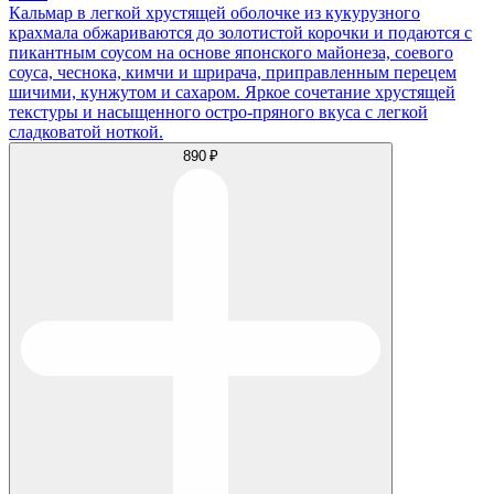
Кальмар в легкой хрустящей оболочке из кукурузного
крахмала обжариваются до золотистой корочки и подаются с
пикантным соусом на основе японского майонеза, соевого
соуса, чеснока, кимчи и шрирача, приправленным перецем
шичими, кунжутом и сахаром. Яркое сочетание хрустящей
текстуры и насыщенного остро-пряного вкуса с легкой
сладковатой ноткой.
890 ₽