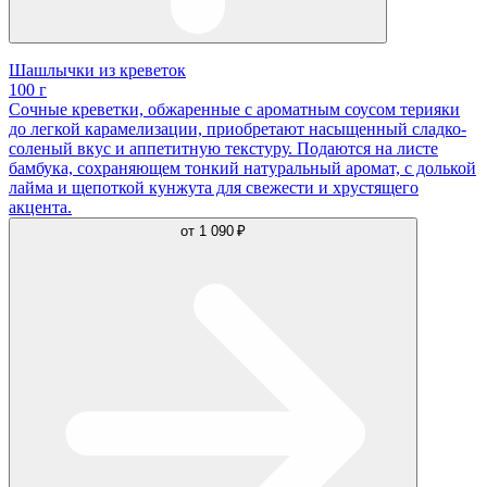
Шашлычки из креветок
100 г
Сочные креветки, обжаренные с ароматным соусом терияки
до легкой карамелизации, приобретают насыщенный сладко-
соленый вкус и аппетитную текстуру. Подаются на листе
бамбука, сохраняющем тонкий натуральный аромат, с долькой
лайма и щепоткой кунжута для свежести и хрустящего
акцента.
от
1 090 ₽