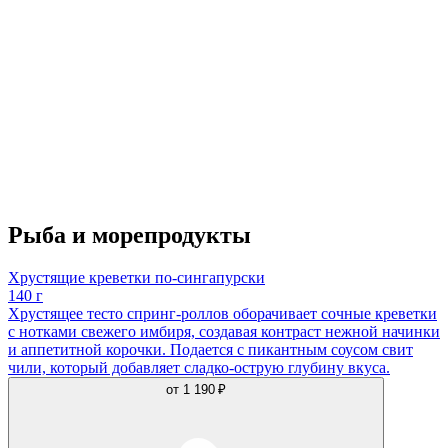
Рыба и морепродукты
Хрустящие креветки по-сингапурски
140 г
Хрустящее тесто спринг-роллов оборачивает сочные креветки
с нотками свежего имбиря, создавая контраст нежной начинки
и аппетитной корочки. Подается с пикантным соусом свит
чили, который добавляет сладко-острую глубину вкуса.
от
1 190 ₽