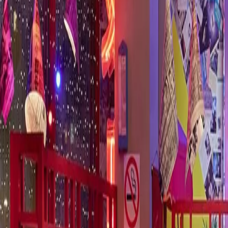
Наши рестораны
Бронь стола
Меню ресторана