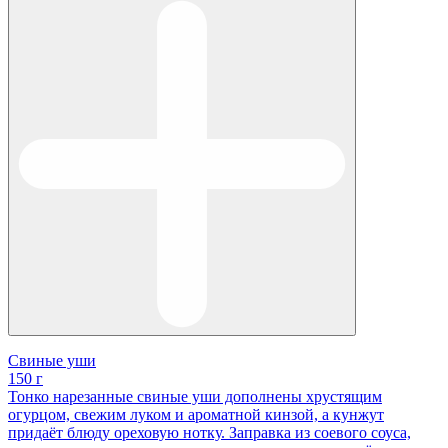
Свиные уши
150 г
Тонко нарезанные свиные уши дополнены хрустящим
огурцом, свежим луком и ароматной кинзой, а кунжут
придаёт блюду ореховую нотку. Заправка из соевого соуса,