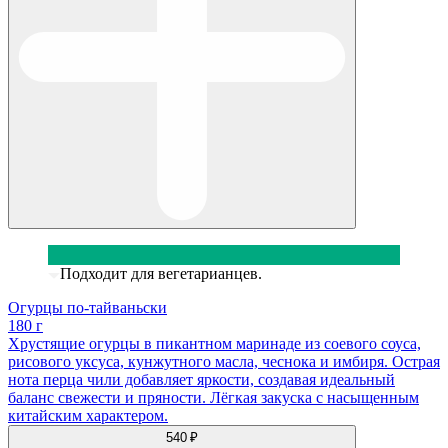
Подходит для вегетарианцев.
Огурцы по-тайваньски
180 г
Хрустящие огурцы в пикантном маринаде из соевого соуса,
рисового уксуса, кунжутного масла, чеснока и имбиря. Острая
нота перца чили добавляет яркости, создавая идеальный
баланс свежести и пряности. Лёгкая закуска с насыщенным
китайским характером.
540 ₽