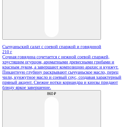
Сычуаньский салат с соевой спаржой и говядиной
210 г
Сочная говядина сочетается с нежной соевой спаржей,
хрустящим огурцом, ароматными древесными грибами и
красным луком, а завершают композицию арахис и кунжут.
Пикантную глубину раскрывают сычуаньское масло, перец
чили, кунжутное масло и соевый соус, создавая характерный
пряный акцент. Свежие нотки кориандра и кинзы придают
блюду яркое завершение.
860 ₽