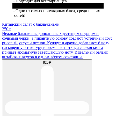
Подходит для вегетарианцев.
Одно из самых популярных блюд, среди наших
гостей!
Китайский салат с баклажанами
250 г
Нежные баклажаны дополнены хрустящим огурцом и
сочными черри, а пикантную основу создают устричный соус,
рисовый уксус и чеснок. Кунжут и арахис добавляют блюду
насыщенную текстуру и ореховые нотки, а свежая кинза
придаёт ароматную завершающую ноту. Идеальный баланс
китайских вкусов в одном лёгком сочетании.
820 ₽