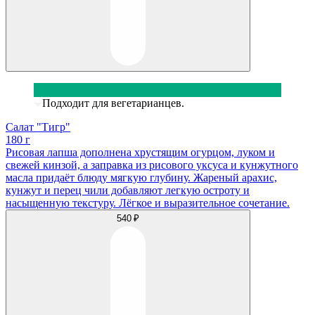
Подходит для вегетарианцев.
Салат "Тигр"
180 г
Рисовая лапша дополнена хрустящим огурцом, луком и
свежей кинзой, а заправка из рисового уксуса и кунжутного
масла придаёт блюду мягкую глубину. Жареный арахис,
кунжут и перец чили добавляют легкую остроту и
насыщенную текстуру. Лёгкое и выразительное сочетание.
540 ₽