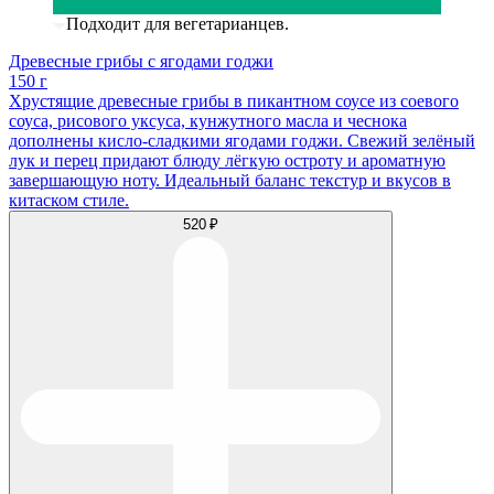
Подходит для вегетарианцев.
Древесные грибы с ягодами годжи
150 г
Хрустящие древесные грибы в пикантном соусе из соевого
соуса, рисового уксуса, кунжутного масла и чеснока
дополнены кисло-сладкими ягодами годжи. Свежий зелёный
лук и перец придают блюду лёгкую остроту и ароматную
завершающую ноту. Идеальный баланс текстур и вкусов в
китаском стиле.
520 ₽