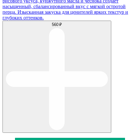
рисового уксуса, кунжутного масла и чеснока создаёт
насыщенный, сбалансированный вкус с мягкой остротой
перца. Изысканная закуска для ценителей ярких текстур и
глубоких оттенков.
560 ₽