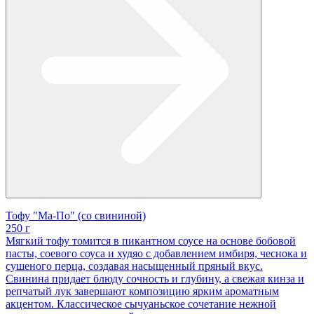
Тофу "Ма-По" (со свининой)
250 г
Мягкий тофу томится в пикантном соусе на основе бобовой
пасты, соевого соуса и худяо с добавлением имбиря, чеснока и
сушеного перца, создавая насыщенный пряный вкус.
Свинина придает блюду сочность и глубину, а свежая кинза и
репчатый лук завершают композицию ярким ароматным
акцентом. Классическое сычуаньское сочетание нежной