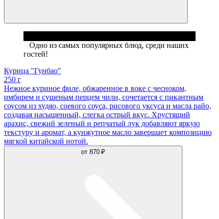
Одно из самых популярных блюд, среди наших
гостей!
Курица "Гунбао"
250 г
Нежное куриное филе, обжаренное в воке с чесноком,
имбирем и сушеным перцем чили, сочетается с пикантным
соусом из худяо, соевого соуса, рисового уксуса и масла райо,
создавая насыщенный, слегка острый вкус. Хрустящий
арахис, свежий зеленый и репчатый лук добавляют яркую
текстуру и аромат, а кунжутное масло завершает композицию
мягкой китайской нотой.
от
870 ₽