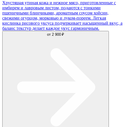
Хрустящая утиная кожа и нежное мясо, приготовленные с
имбирем и лавровым листом, подаются с тонкими
пшеничными блинчиками, ароматным соусом хойсин,
свежими огурцом, морковью и луком-пореем. Легкая
кислинка рисового уксуса подчеркивает насыщенный вкус, а
баланс текстур делает каждое укус гармоничным.
от
2 900 ₽