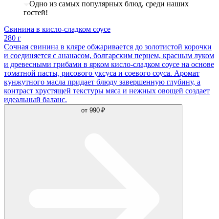
Одно из самых популярных блюд, среди наших
гостей!
Свинина в кисло-сладком соусе
280 г
Сочная свинина в кляре обжаривается до золотистой корочки
и соединяется с ананасом, болгарским перцем, красным луком
и древесными грибами в ярком кисло-сладком соусе на основе
томатной пасты, рисового уксуса и соевого соуса. Аромат
кунжутного масла придает блюду завершенную глубину, а
контраст хрустящей текстуры мяса и нежных овощей создает
идеальный баланс.
от
990 ₽