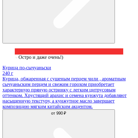
Остро и даже очень!)
Курица по-сычуаньски
240 г
Курица, обжаренная с сушеным перцем чили , ароматным
сычуаньским перцем и свежим горохом приобретает
характерную пряную остринку с легким цитрусовым
оттенком. Хрустящий арахис и семена кунжута добавляют
насыщенную текстуру, а кунжутное масло завершает
композицию мягким китайским акцентом.
от
990 ₽