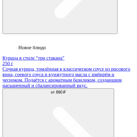
Новое блюдо
Курица в стиле "три стакана"
250 г
Сочная курица, томлённая в классическом соусе из рисового
вина, соевого соуса и кунжутного масла с имбирём и
чесноком. Подаётся с ароматным базиликом, создающим
насыщенный и сбалансированный вкус.
от
890 ₽