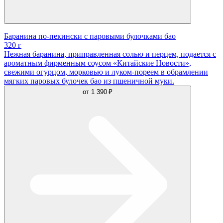
Баранина по-пекински с паровыми булочками бао
320 г
Нежная баранина, приправленная солью и перцем, подается с
ароматным фирменным соусом «Китайские Новости»,
свежими огурцом, морковью и луком-пореем в обрамлении
мягких паровых булочек бао из пшеничной муки.
от
1 390 ₽