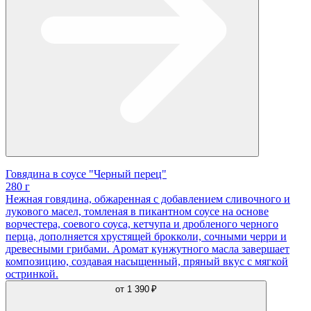
Говядина в соусе "Черный перец"
280 г
Нежная говядина, обжаренная с добавлением сливочного и
лукового масел, томленая в пикантном соусе на основе
ворчестера, соевого соуса, кетчупа и дробленого черного
перца, дополняется хрустящей брокколи, сочными черри и
древесными грибами. Аромат кунжутного масла завершает
композицию, создавая насыщенный, пряный вкус с мягкой
остринкой.
от
1 390 ₽