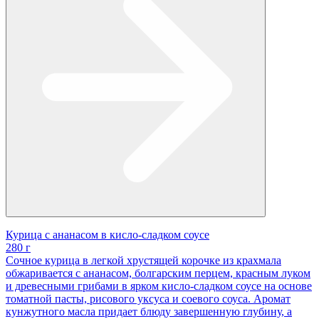
Курица с ананасом в кисло-сладком соусе
280 г
Сочное курица в легкой хрустящей корочке из крахмала
обжаривается с ананасом, болгарским перцем, красным луком
и древесными грибами в ярком кисло-сладком соусе на основе
томатной пасты, рисового уксуса и соевого соуса. Аромат
кунжутного масла придает блюду завершенную глубину, а