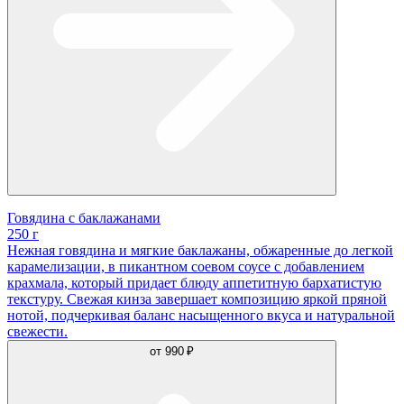
Говядина с баклажанами
250 г
Нежная говядина и мягкие баклажаны, обжаренные до легкой
карамелизации, в пикантном соевом соусе с добавлением
крахмала, который придает блюду аппетитную бархатистую
текстуру. Свежая кинза завершает композицию яркой пряной
нотой, подчеркивая баланс насыщенного вкуса и натуральной
свежести.
от
990 ₽