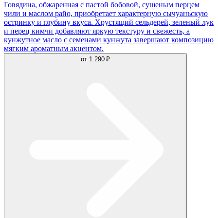
Говядина, обжаренная с пастой бобовой, сушеным перцем
чили и маслом райо, приобретает характерную сычуаньскую
остринку и глубину вкуса. Хрустящий сельдерей, зеленый лук
и перец кимчи добавляют яркую текстуру и свежесть, а
кунжутное масло с семенами кунжута завершают композицию
мягким ароматным акцентом.
от
1 290 ₽