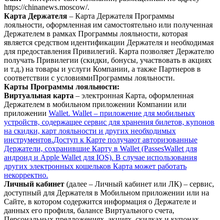
https://chinanews.moscow/.
Карта Держателя
– Карта Держателя Программы
лояльности, оформленная им самостоятельно или полученная
Держателем в рамках Программы лояльности, которая
является средством идентификации Держателя и необходимая
для предоставления Привилегий. Карта позволяет Держателю
получать Привилегии (скидки, бонусы, участвовать в акциях
и т.д.) на товары и услуги Компании, а также Партнеров в
соответствии с условиямиПрограммы лояльности.
Карты Программы лояльности:
Виртуальная карта
– электронная Карта, оформленная
Держателем в мобильном приложении Компании или
приложении
Wallet. Wallet – приложение для мобильных
устройств, содержащее сервис для хранения билетов, купонов
на скидки, карт лояльности и других необходимых
инструментов.
Доступ к Карте получают авторизованные
Держатели, сохранившие Карту в Wallet (PassesWallet для
андроид и Apple Wallet для IOS). В случае использования
других электронных кошельков Карта может работать
некорректно.
Личный кабинет
(далее – Личный кабинет или ЛК) – сервис,
доступный для Держателя в Мобильном приложении или на
Сайте, в котором содержится информация о Держателе и
данных его профиля, балансе Виртуального счета,
Персональных предложениях, акциях, скидках и купонах