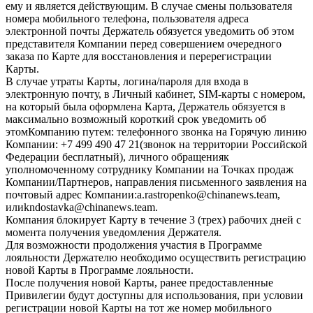
ему и является действующим. В случае смены пользователя
номера мобильного телефона, пользователя адреса
электронной почты Держатель обязуется уведомить об этом
представителя Компании перед совершением очередного
заказа по Карте для восстановления и перерегистрации
Карты.
В случае утраты Карты, логина/пароля для входа в
электронную почту, в Личный кабинет, SIM-карты с номером,
на который была оформлена Карта, Держатель обязуется в
максимально возможный короткий срок уведомить об
этомКомпанию путем: телефонного звонка на Горячую линию
Компании: +7 499 490 47 21(звонок на территории Российской
Федерации бесплатный), личного обращенияк
уполномоченному сотруднику Компании на Точках продаж
Компании/Партнеров, направления письменного заявления на
почтовый адрес Компании:a.rastropenko@chinanews.team,
илиkndostavka@chinanews.team.
Компания блокирует Карту в течение 3 (трех) рабочих дней с
момента получения уведомления Держателя.
Для возможности продолжения участия в Программе
лояльности Держателю необходимо осуществить регистрацию
новой Карты в Программе лояльности.
После получения новой Карты, ранее предоставленные
Привилегии будут доступны для использования, при условии
регистрации новой Карты на тот же номер мобильного