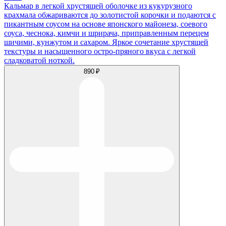
Кальмар в легкой хрустящей оболочке из кукурузного
крахмала обжариваются до золотистой корочки и подаются с
пикантным соусом на основе японского майонеза, соевого
соуса, чеснока, кимчи и шрирача, приправленным перецем
шичими, кунжутом и сахаром. Яркое сочетание хрустящей
текстуры и насыщенного остро-пряного вкуса с легкой
сладковатой ноткой.
890 ₽