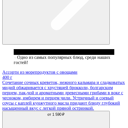
Одно из самых популярных блюд, среди наших
гостей!
Ассорти из морепродуктов с овощами
400 г
Сочетание сочных креветок, нежного кальмара и сладковатых
мидий обжаривается с хрустящей брокколи, болгарским
перцем, пак-чой и ароматными древесными грибами в воке с
чесноком, имбирем и перцем чили. Устричный и соевый
соусы с каплей кунжутного масла придают блюду глубокий
насыщенный вкус с легкой пряной остринкой.
от
1 590 ₽