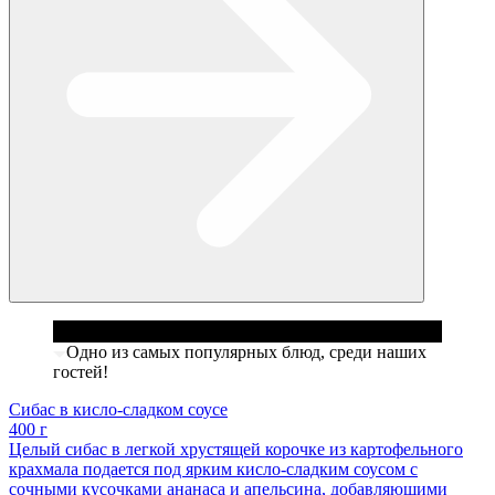
Одно из самых популярных блюд, среди наших
гостей!
Сибас в кисло-сладком соусе
400 г
Целый сибас в легкой хрустящей корочке из картофельного
крахмала подается под ярким кисло-сладким соусом с
сочными кусочками ананаса и апельсина, добавляющими