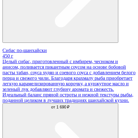
Сибас по-шанхайски
450 г
Целый сибас, приготовленный с имбирем, чесноком и
анисом, поливается пикантным соусом на основе бобовой
пасты табан, соуса худяо и соевого соуса с добавлением белого
перца и свежего чили. Благодаря крахмалу рыба приобретает
легкую карамелизированную корочку, а кунжутное масло и
зеленый лук добавляют глубину аромата и свежесть.
Идеальный баланс пряной остроты и нежной текстуры рыбы,
поданной целиком в лучших традициях шанхайской кухни.
от
1 690 ₽