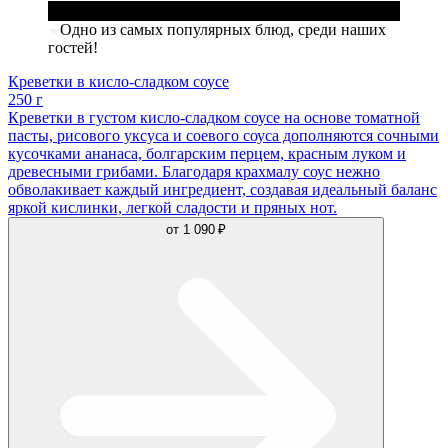
Одно из самых популярных блюд, среди наших
гостей!
Креветки в кисло-сладком соусе
250 г
Креветки в густом кисло-сладком соусе на основе томатной
пасты, рисового уксуса и соевого соуса дополняются сочными
кусочками ананаса, болгарским перцем, красным луком и
древесными грибами. Благодаря крахмалу соус нежно
обволакивает каждый ингредиент, создавая идеальный баланс
яркой кислинки, легкой сладости и пряных нот.
от
1 090 ₽