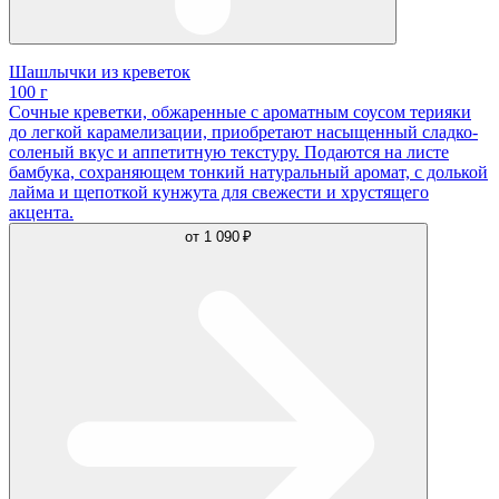
Шашлычки из креветок
100 г
Сочные креветки, обжаренные с ароматным соусом терияки
до легкой карамелизации, приобретают насыщенный сладко-
соленый вкус и аппетитную текстуру. Подаются на листе
бамбука, сохраняющем тонкий натуральный аромат, с долькой
лайма и щепоткой кунжута для свежести и хрустящего
акцента.
от
1 090 ₽