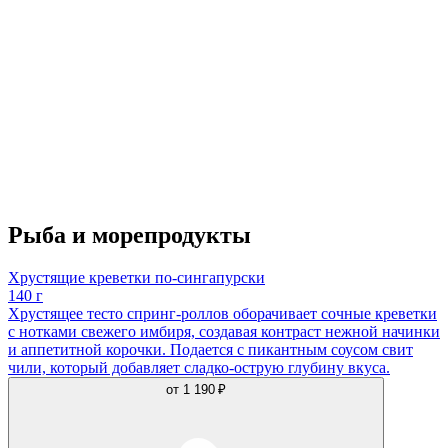
Рыба и морепродукты
Хрустящие креветки по-сингапурски
140 г
Хрустящее тесто спринг-роллов оборачивает сочные креветки
с нотками свежего имбиря, создавая контраст нежной начинки
и аппетитной корочки. Подается с пикантным соусом свит
чили, который добавляет сладко-острую глубину вкуса.
от
1 190 ₽