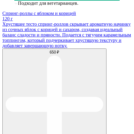
Подходит для вегетарианцев.
Спринг-роллы с яблоком и корицей
120 г
Хрустящее тесто спринг-роллов скрывает ароматную начинку
из сочных яблок с корицей и сахаром, создавая идеальный
баланс сладости и пряности. Подается с тягучим карамельным
топпингом, который подчеркивает хрустящую текстуру и
добавляет завершающую нотку.
650 ₽