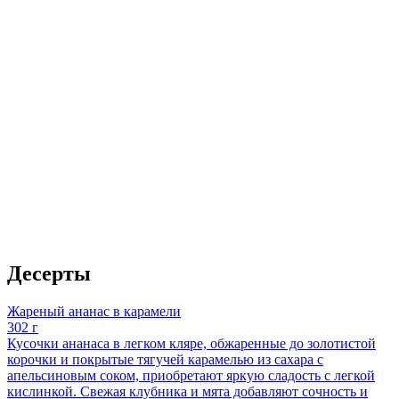
Десерты
Жареный ананас в карамели
302 г
Кусочки ананаса в легком кляре, обжаренные до золотистой
корочки и покрытые тягучей карамелью из сахара с
апельсиновым соком, приобретают яркую сладость с легкой
кислинкой. Свежая клубника и мята добавляют сочность и