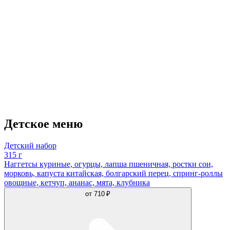
Детское меню
Детский набор
315 г
Наггетсы куриные, огурцы, лапша пшеничная, ростки сои,
морковь, капуста китайская, болгарский перец, спринг-роллы
овощные, кетчуп, ананас, мята, клубника
от
710 ₽