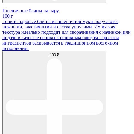
Пшеничные блины на пару
100 г
Тонкие паровые блины из пшеничной муки получаются
нежными, эластичными и слегка упругими. Их мягкая
текстура идеально подходит для сворачивания с начинкой или
подачи в качестве основы к основным блюдам. Простота
ингредиентов раскрывается в традиционном восточном
исполнении.
190 ₽