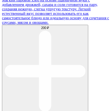
Мягкий паровой хлеб на основе пшеничной муки с
добавлением дрожжей, сахара и соли готовится на пару,
сохраняя нежную, слегка упругую текстуру. Легкий
естественный вкус позволяет использовать его как
самостоятельное блюдо или идеальную основу для сочетания с
соусами, мясом и овощами.
200 ₽