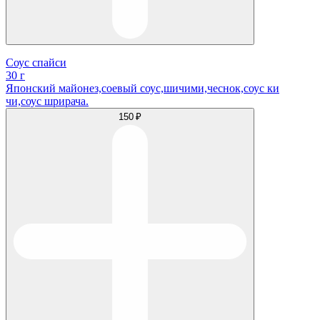
Соус спайси
30 г
Японский майонез,соевый соус,шичими,чеснок,соус ки
чи,соус шрирача.
150 ₽