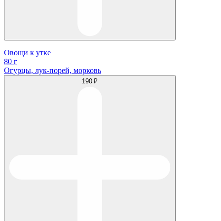
Овощи к утке
80 г
Огурцы, лук-порей, морковь
190 ₽