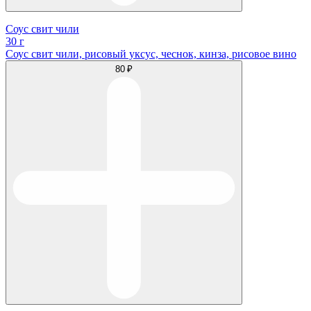
Соус свит чили
30 г
Соус свит чили, рисовый уксус, чеснок, кинза, рисовое вино
80 ₽