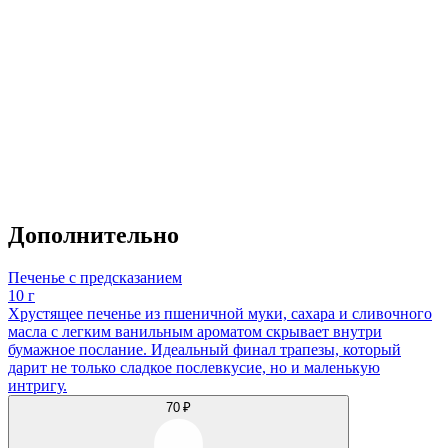
Дополнительно
Печенье с предсказанием
10 г
Хрустящее печенье из пшеничной муки, сахара и сливочного
масла с легким ванильным ароматом скрывает внутри
бумажное послание. Идеальный финал трапезы, который
дарит не только сладкое послевкусие, но и маленькую
интригу.
70 ₽