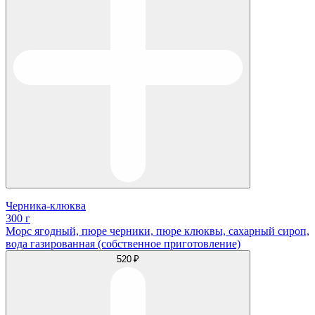
Черника-клюква
300 г
Морс ягодный, пюре черники, пюре клюквы, сахарный сироп,
вода газированная (собственное приготовление)
520 ₽