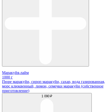
Маракуйя-лайм
1000 г
Пюре маракуйи, сироп маракуйи, сахар, вода газированная,
морс клюквенный, лимон, семечки маракуйи (собственное
приготовление)
1 090 ₽