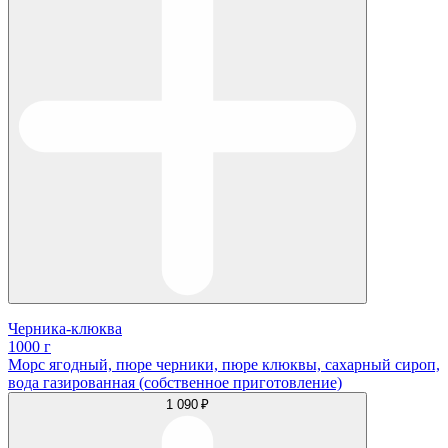
Черника-клюква
1000 г
Морс ягодный, пюре черники, пюре клюквы, сахарный сироп,
вода газированная (собственное приготовление)
1 090 ₽