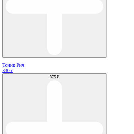
Тоник Рич
330 г
375 ₽