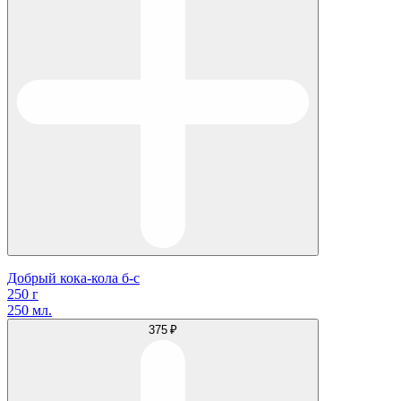
Добрый кока-кола б-с
250 г
250 мл.
375 ₽