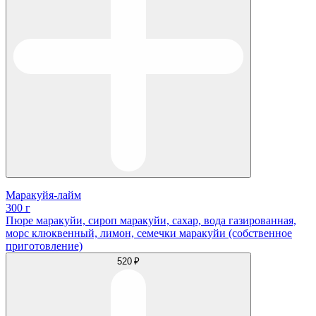
Маракуйя-лайм
300 г
Пюре маракуйи, сироп маракуйи, сахар, вода газированная,
морс клюквенный, лимон, семечки маракуйи (собственное
приготовление)
520 ₽