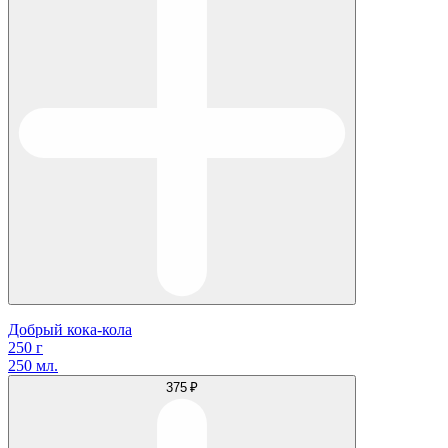
Добрый кока-кола
250 г
250 мл.
375 ₽