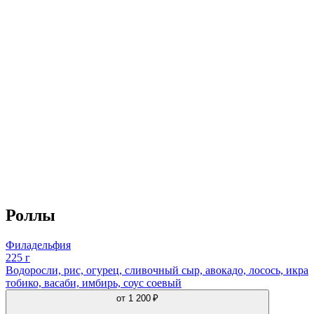
Роллы
Филадельфия
225 г
Водоросли, рис, огурец, сливочный сыр, авокадо, лосось, икра
тобико, васаби, имбирь, соус соевый
от
1 200 ₽