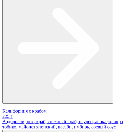
Калифорния с крабом
225 г
Водоросли, рис, краб, снежный краб, огурец, авокадо, икра
тобико, майонез японский, васаби, имбирь, соевый соус