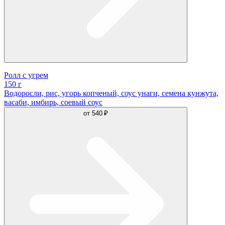
Ролл с угрем
150 г
Водоросли, рис, угорь копченый, соус унаги, семена кунжута,
васаби, имбирь, соевый соус
от
540 ₽