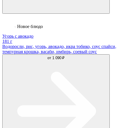
Новое блюдо
Угорь с авокадо
181 г
Водоросли, рис, угорь, авокадо, икра тобико, соус спайси,
темпурная крошка, васаби, имбирь, соевый соус
от
1 090 ₽