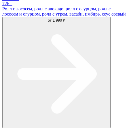
726 г
Ролл с лососем, ролл с авокадо, ролл с огурцом, ролл с
лососем и огурцом, ролл с угрем, васаби, имбирь, соус соевый
от
1 990 ₽