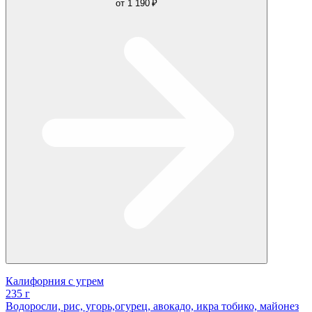
от
1 190 ₽
Калифорния с угрем
235 г
Водоросли, рис, угорь,огурец, авокадо, икра тобико, майонез