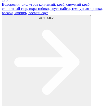
275 г
Водоросли, рис, угорь копченый, краб, снежный краб,
сливочный сыр, икра тобико, соус спайси, темпурная крошка,
васаби, имбирь, соевый соус
от
1 090 ₽