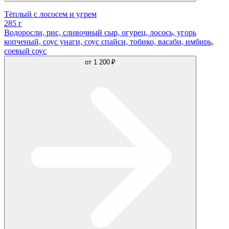
Тёплый с лососем и угрем
285 г
Водоросли, рис, сливочный сыр, огурец, лосось, угорь
копченый, соус унаги, соус спайси, тобико, васаби, имбирь,
соевый соус
от
1 200 ₽