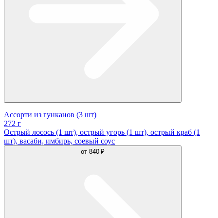
Ассорти из гунканов (3 шт)
272 г
Острый лосось (1 шт), острый угорь (1 шт), острый краб (1
шт), васаби, имбирь, соевый соус
от
840 ₽