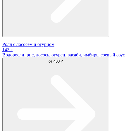
Ролл с лососем и огурцом
142 г
Водоросли, рис, лосось, огурец, васаби, имбирь, соевый соус
от
430 ₽