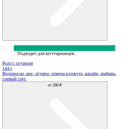
Подходит для вегетарианцев.
Ролл с огурцом
144 г
Водоросли, рис, огурец, семена кунжута, васаби, имбирь,
соевый соус
от
290 ₽