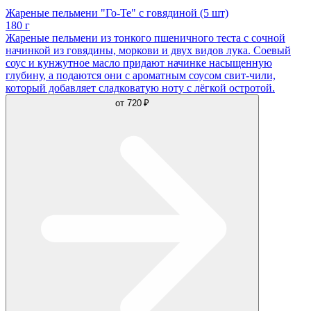
Жареные пельмени "Го-Те" с говядиной (5 шт)
180 г
Жареные пельмени из тонкого пшеничного теста с сочной
начинкой из говядины, моркови и двух видов лука. Соевый
соус и кунжутное масло придают начинке насыщенную
глубину, а подаются они с ароматным соусом свит-чили,
который добавляет сладковатую ноту с лёгкой остротой.
от
720 ₽