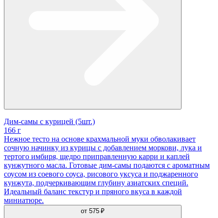
Дим-самы с курицей (5шт.)
166 г
Нежное тесто на основе крахмальной муки обволакивает
сочную начинку из курицы с добавлением моркови, лука и
тертого имбиря, щедро приправленную карри и каплей
кунжутного масла. Готовые дим-самы подаются с ароматным
соусом из соевого соуса, рисового уксуса и поджаренного
кунжута, подчеркивающим глубину азиатских специй.
Идеальный баланс текстур и пряного вкуса в каждой
миниатюре.
от
575 ₽