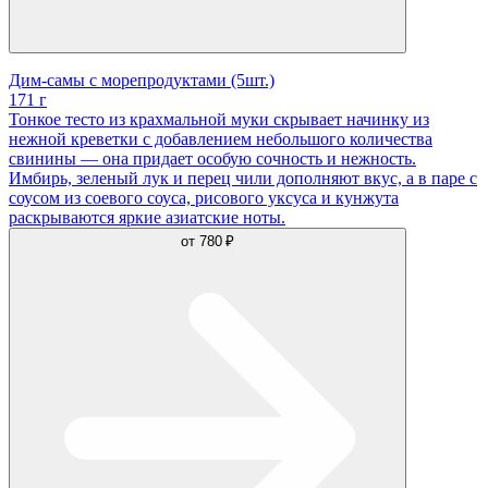
Дим-самы с морепродуктами (5шт.)
171 г
Тонкое тесто из крахмальной муки скрывает начинку из
нежной креветки с добавлением небольшого количества
свинины — она придает особую сочность и нежность.
Имбирь, зеленый лук и перец чили дополняют вкус, а в паре с
соусом из соевого соуса, рисового уксуса и кунжута
раскрываются яркие азиатские ноты.
от
780 ₽