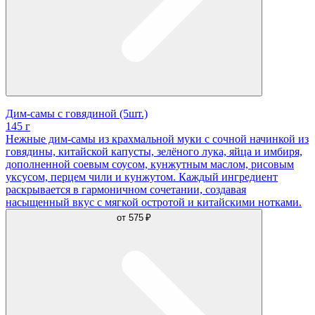
Дим-самы с говядиной (5шт.)
145 г
Нежные дим-самы из крахмальной муки с сочной начинкой из
говядины, китайской капусты, зелёного лука, яйца и имбиря,
дополненной соевым соусом, кунжутным маслом, рисовым
уксусом, перцем чили и кунжутом. Каждый ингредиент
раскрывается в гармоничном сочетании, создавая
насыщенный вкус с мягкой остротой и китайскими нотками.
от
575 ₽