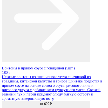
Вонтоны в пряном соусе с говядиной (5шт.)
180 г
Нежные вонтоны из пшеничного теста с начинкой из
говядины, китайской капусты и грибов шиитаке подаются в
пряном соусе на основе соевого соуса, рисового вина и
рисового уксуса с добавлением кунжутного масла. Свежий
зелёный лук и перец придают блюду мягкую остроту и
ароматную завершающую ноту.
от
620 ₽