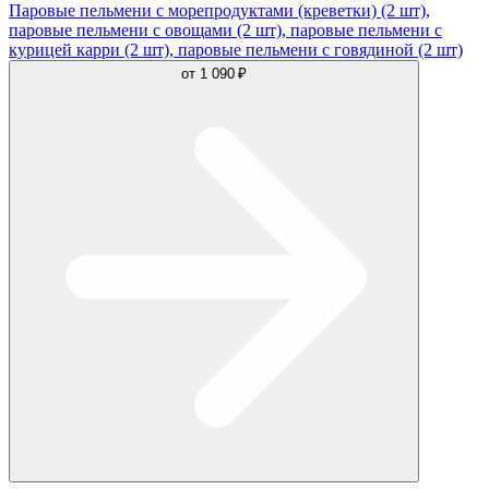
Паровые пельмени с морепродуктами (креветки) (2 шт),
паровые пельмени с овощами (2 шт), паровые пельмени с
курицей карри (2 шт), паровые пельмени с говядиной (2 шт)
от
1 090 ₽