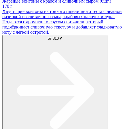
Жареные вонтоны с крабом и сливочным сыром (6шт.)
170 г
Хрустящие вонтоны из тонкого пшеничного теста с нежной
начинкой из сливочного сыра, крабовых палочек и лука.
Подаются с ароматным соусом свит-чили, который
подчёркивает сливочную текстуру и добавляет сладковатую
ноту с лёгкой остротой.
от
810 ₽