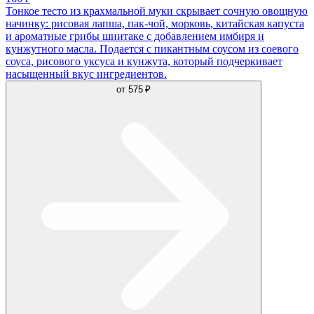
Тонкое тесто из крахмальной муки скрывает сочную овощную
начинку: рисовая лапша, пак-чой, морковь, китайская капуста
и ароматные грибы шиитаке с добавлением имбиря и
кунжутного масла. Подается с пикантным соусом из соевого
соуса, рисового уксуса и кунжута, который подчеркивает
насыщенный вкус ингредиентов.
от
575 ₽