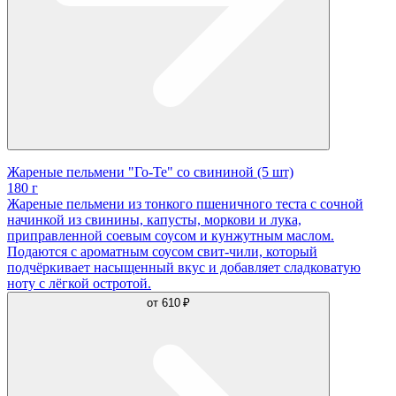
Жареные пельмени "Го-Те" со свининой (5 шт)
180 г
Жареные пельмени из тонкого пшеничного теста с сочной
начинкой из свинины, капусты, моркови и лука,
приправленной соевым соусом и кунжутным маслом.
Подаются с ароматным соусом свит-чили, который
подчёркивает насыщенный вкус и добавляет сладковатую
ноту с лёгкой остротой.
от
610 ₽