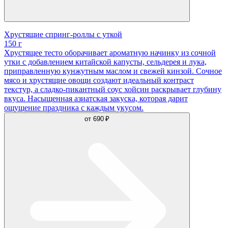
Хрустящие спринг-роллы с уткой
150 г
Хрустящее тесто оборачивает ароматную начинку из сочной
утки с добавлением китайской капусты, сельдерея и лука,
приправленную кунжутным маслом и свежей кинзой. Сочное
мясо и хрустящие овощи создают идеальный контраст
текстур, а сладко-пикантный соус хойсин раскрывает глубину
вкуса. Насыщенная азиатская закуска, которая дарит
ощущение праздника с каждым укусом.
от
690 ₽