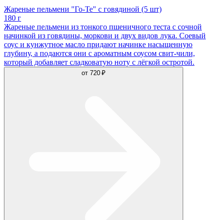
Жареные пельмени "Го-Те" с говядиной (5 шт)
180 г
Жареные пельмени из тонкого пшеничного теста с сочной
начинкой из говядины, моркови и двух видов лука. Соевый
соус и кунжутное масло придают начинке насыщенную
глубину, а подаются они с ароматным соусом свит-чили,
который добавляет сладковатую ноту с лёгкой остротой.
от
720 ₽