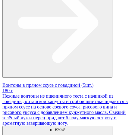
Вонтоны в пряном соусе с говядиной (5шт.)
180 г
Нежные вонтоны из пшеничного теста с начинкой из
говядины, китайской капусты и грибов шиитаке подаются в
пряном соусе на основе соевого соуса, рисового вина и
рисового уксуса с добавлением кунжутного масла. Свежий
зелёный лук и перец придают блюду мягкую остроту и
ароматную завершающую ноту.
от
620 ₽