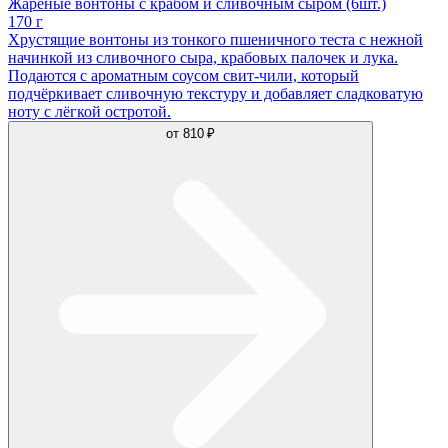
Жареные вонтоны с крабом и сливочным сыром (6шт.)
170 г
Хрустящие вонтоны из тонкого пшеничного теста с нежной
начинкой из сливочного сыра, крабовых палочек и лука.
Подаются с ароматным соусом свит-чили, который
подчёркивает сливочную текстуру и добавляет сладковатую
ноту с лёгкой остротой.
от
810 ₽