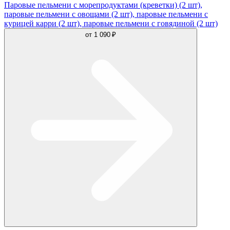
Паровые пельмени с морепродуктами (креветки) (2 шт),
паровые пельмени с овощами (2 шт), паровые пельмени с
курицей карри (2 шт), паровые пельмени с говядиной (2 шт)
от
1 090 ₽