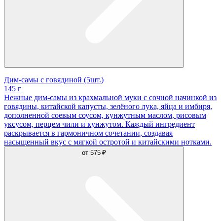
Дим-самы с говядиной (5шт.)
145 г
Нежные дим-самы из крахмальной муки с сочной начинкой из
говядины, китайской капусты, зелёного лука, яйца и имбиря,
дополненной соевым соусом, кунжутным маслом, рисовым
уксусом, перцем чили и кунжутом. Каждый ингредиент
раскрывается в гармоничном сочетании, создавая
насыщенный вкус с мягкой остротой и китайскими нотками.
от
575 ₽