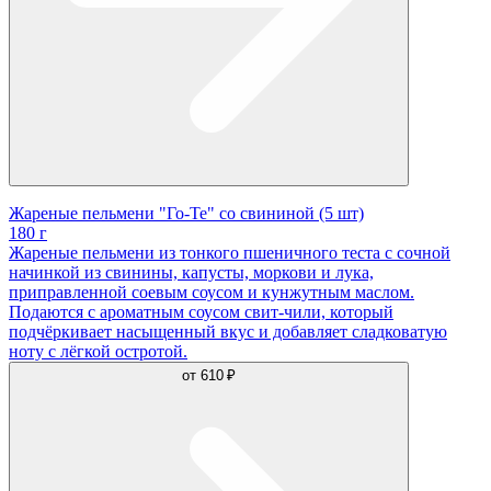
Жареные пельмени "Го-Те" со свининой (5 шт)
180 г
Жареные пельмени из тонкого пшеничного теста с сочной
начинкой из свинины, капусты, моркови и лука,
приправленной соевым соусом и кунжутным маслом.
Подаются с ароматным соусом свит-чили, который
подчёркивает насыщенный вкус и добавляет сладковатую
ноту с лёгкой остротой.
от
610 ₽