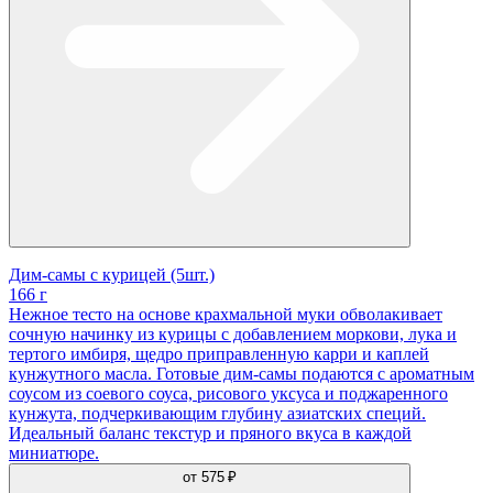
Дим-самы с курицей (5шт.)
166 г
Нежное тесто на основе крахмальной муки обволакивает
сочную начинку из курицы с добавлением моркови, лука и
тертого имбиря, щедро приправленную карри и каплей
кунжутного масла. Готовые дим-самы подаются с ароматным
соусом из соевого соуса, рисового уксуса и поджаренного
кунжута, подчеркивающим глубину азиатских специй.
Идеальный баланс текстур и пряного вкуса в каждой
миниатюре.
от
575 ₽