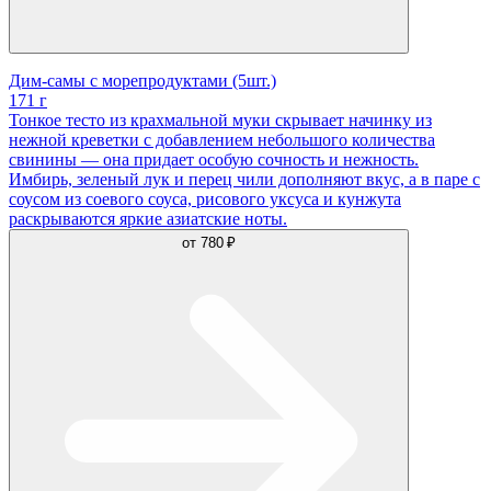
Дим-самы с морепродуктами (5шт.)
171 г
Тонкое тесто из крахмальной муки скрывает начинку из
нежной креветки с добавлением небольшого количества
свинины — она придает особую сочность и нежность.
Имбирь, зеленый лук и перец чили дополняют вкус, а в паре с
соусом из соевого соуса, рисового уксуса и кунжута
раскрываются яркие азиатские ноты.
от
780 ₽