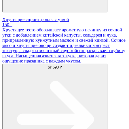
Хрустящие спринг-роллы с уткой
150 г
Хрустящее тесто оборачивает ароматную начинку из сочной
утки с добавлением китайской капусты, сельдерея и лука,
приправленную кунжутным маслом и свежей кинзой. Сочное
мясо и хрустящие овощи создают идеальный контраст
текстур, а сладко-пикантный соус хойсин раскрывает глубину
вкуса. Насыщенная азиатская закуска, которая дарит
ощущение праздника с каждым укусом.
от
690 ₽