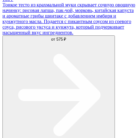
Тонкое тесто из крахмальной муки скрывает сочную овощную
начинку: рисовая лапша, пак-чой, морковь, китайская капуста
и ароматные грибы шиитаке с добавлением имбиря и
кунжутного масла. Подается с пикантным соусом из соевого
соуса, рисового уксуса и кунжута, который подчеркивает
насыщенный вкус ингредиентов.
от
575 ₽